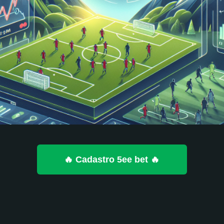
🔥 Cadastro 5ee bet 🔥