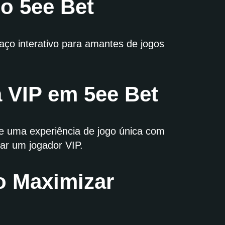
o 5ee Bet
aço interativo para amantes de jogos
 VIP em 5ee Bet
ce uma experiência de jogo única com
ar um jogador VIP.
o Maximizar