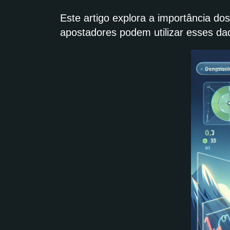
Este artigo explora a importância do
apostadores podem utilizar esses da