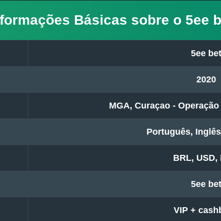
nformações Básicas sobre o 5ee b
5ee be
2020
MGA, Curaçao - Operação 
Português, Inglê
BRL, USD,
5ee be
VIP + cash