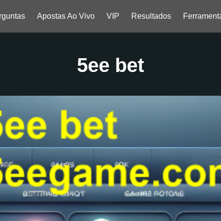
rguntas
Apostas Ao Vivo
VIP
Resultados
Ferrament
5ee bet