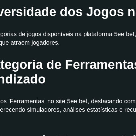
versidade dos Jogos n
egorias de jogos disponíveis na plataforma 5ee bet
que atraem jogadores.
tegoria de Ferramenta
ndizado
jogos 'Ferramentas' no site 5ee bet, destacando c
ferecendo simuladores, análises estatísticas e rec