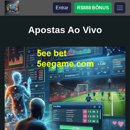
Entrar
R$888 BÔNUS
Apostas Ao Vivo